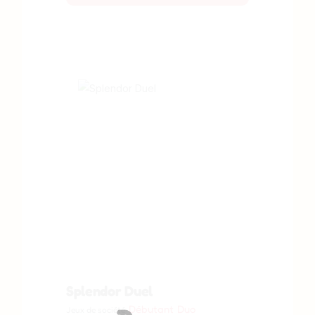
Splendor Duel
Débutant
Duo
Jeux de société