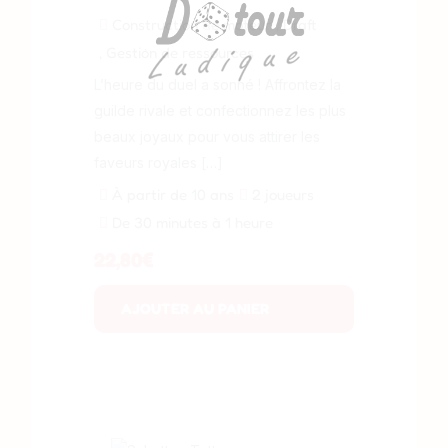
Construction de moteur
, Draft
, Gestion de ressources
L’heure du duel a sonné ! Affrontez la
guilde rivale et confectionnez les plus
beaux joyaux pour vous attirer les
faveurs royales […]
À partir de 10 ans
2 joueurs
De 30 minutes à 1 heure
22,80
€
AJOUTER AU PANIER