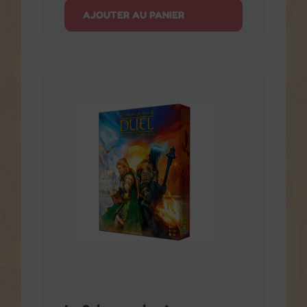
AJOUTER AU PANIER
Le Seigneur des Anneaux :
Duel pour la Terre du Milieu