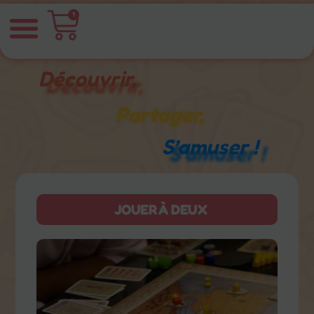
1
Découvrir,
Partager,
S’amuser !
JOUER À DEUX