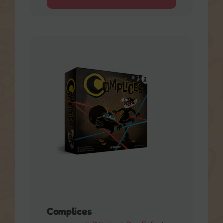
Complices
Débutant
Duo
Enfant
Jeux coopératif
Coopératif
, Expression
, Observation
, Rapidité