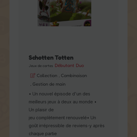
S’inscrire
Schotten Totten
Débutant
Duo
Jeux de cartes
Collection
, Combinaison
, Gestion de main
• Un nouvel épisode d'un des
meilleurs jeux à deux au monde •
Un plaisir de
jeu complètement renouvelé• Un
goût irrépressible de reviens-y après
chaque partie
À partir de 10 ans
2 joueurs
Moins de 30 minutes