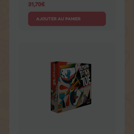
Demain Tu m’as Tué
Débutant
Duo
Jeux abstrait