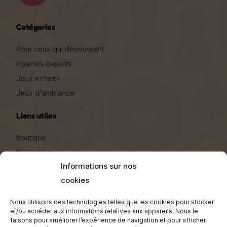
Pour ceux qui découvrent
Pour les experts
Jeux enfants
Jeux d'ambiance
Liens utiles
Boutique
Notre blog
Entreprise
Qui sommes-nous ?
Nous contacter
Informations sur nos
Espace client
cookies
Documents
Nous utilisons des technologies telles que les cookies pour stocker
et/ou accéder aux informations relatives aux appareils. Nous le
faisons pour améliorer l’expérience de navigation et pour afficher
Conditions générales