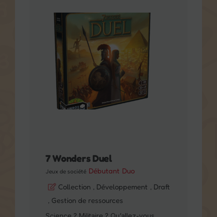
7 Wonders Duel
Débutant
Duo
Jeux de société
Collection
, Développement
, Draft
, Gestion de ressources
Science ? Militaire ? Qu’allez-vous
drafter pour remporter cette version
face-à-face de 7 Wonders ?
À partir de 10 ans
2 joueurs