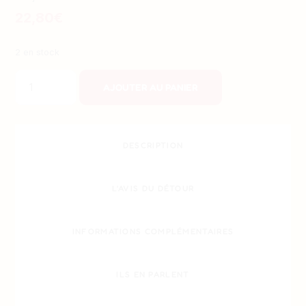
22,80
€
2 en stock
quantité
AJOUTER AU PANIER
de
Splendor
Duel
DESCRIPTION
L'AVIS DU DÉTOUR
INFORMATIONS COMPLÉMENTAIRES
ILS EN PARLENT