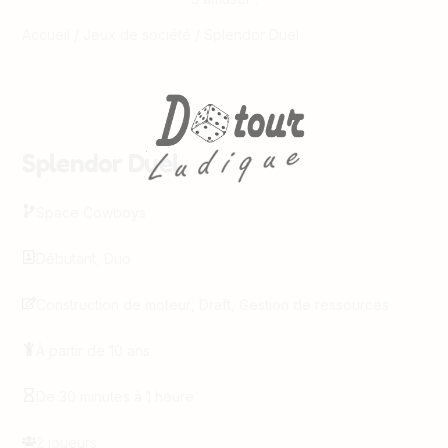
Accueil
/
Jeux de société
/ Splendor Duel
Splendor Duel
Space Cowboys
Débutant
,
Duo
Construction de moteur
,
Draft
,
Gestion de ressources
À partir de 10 ans
De 30 minutes à 1 heure
2 joueurs