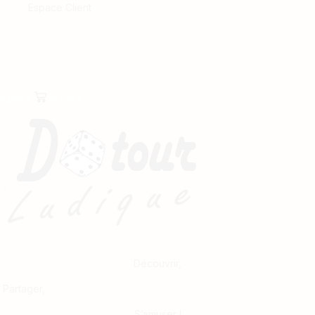
Espace Client
0,00
€
0
PANIER
Découvrir,
Partager,
S’amuser !