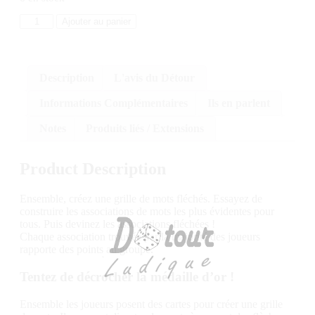
Ajouter au panier
Description
L'avis du Détour
Informations Complémentaires
Ils en parlent
Notes
Produits liés / Extensions
Product Description
Ensemble, créez une grille de mots fléchés. Essayez de
construire les associations de mots les plus évidentes pour
tous. Puis devinez les associations fléchées !
Chaque association trouvée par la majorité des joueurs
rapporte des points au groupe.
Tentez de décrocher la médaille d’or !
Ensemble les joueurs posent des cartes pour créer une grille