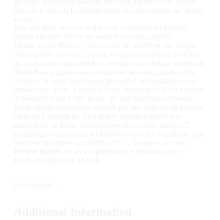
de mots. Ils peuvent discuter des mots à poser et des flèches.
Mais ils n’ont pas le droit de parler des associations qu’ils ont
en tête.
Dès que deux mots au moins sont connectés, les joueurs
posent une tuile flèche qui associe les mots alignés.
Quand les 10 flèches (7 tuiles) ont été posées et que chaque
flèche pointe au moins 2 mots, les joueurs écrivent en secret
les associations auxquelles ils pensent pour chaque numéro de
flèche.Puis toujours sans mentionner les associations qu’ils
viennent de noter, les joueurs peuvent d’un commun accord
annuler une flèche à laquelle ils ne croient pas ( X) et doubler
le potentiel score d’une flèche qui leur paraît plus évidente.
Enfin chaque association devinée par une majorité de joueurs
rapporte 1 coquillage. Et si tout le monde a trouvé une
association, la flèche concernée reçoit un jeton perfect (2
coquillages). les joueurs additionnent tous les coquillages pour
tenter de décrocher la médaille d’or… ou mieux encore.
Perfect Words
est un jeu générateur d’émotions et de
complicité autour de la table.
Pour bientôt…
Additional Information