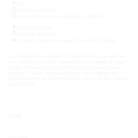
Tiki
Ambiance
,
Débutant
Association d'idées
,
Coopération
,
Créativité
À partir de 10 ans
Moins de 30 minutes
2 joueurs
,
3 joueurs
,
4 joueurs
,
5 joueurs
,
6 joueurs
Les mots fléchés coopératifs ! Ensemble, créez une grille de
mots fléchés. Essayez de construire les associations de mots
les plus évidentes pour tous. Puis devinez les associations
fléchées ! Chaque association trouvée par la majorité des
joueurs rapporte des points au groupe. Tentez de décrocher la
médaille d’or !
18,50
€
6 en stock