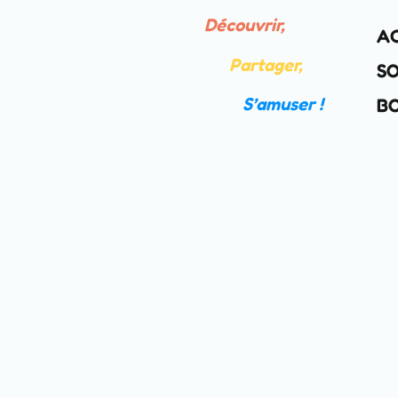
Découvrir,
A
Partager,
S
S’amuser !
B
Voici le seul résultat