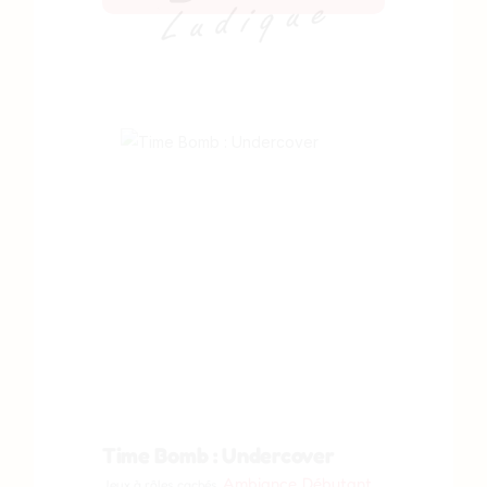
Time Bomb : Undercover
Ambiance
Débutant
Jeux à rôles cachés